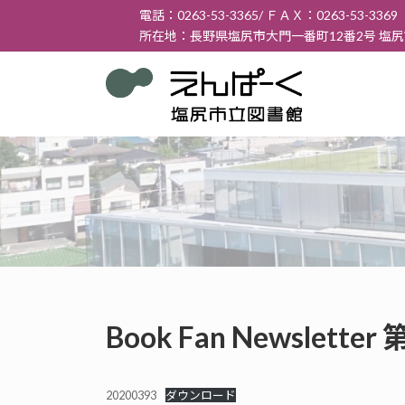
コ
ナ
電話：0263-53-3365/ ＦＡＸ：0263-53-3369
ン
ビ
所在地：長野県塩尻市大門一番町12番2号 塩
テ
ゲ
ン
ー
ツ
シ
へ
ョ
ス
ン
キ
に
ッ
移
プ
動
Book Fan Newslett
20200393
ダウンロード