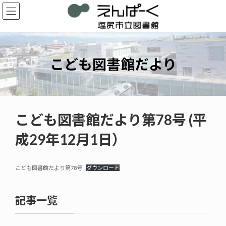
コ
ナ
ン
ビ
テ
ゲ
ン
ー
ツ
シ
へ
ョ
こども図書館だより
ス
ン
キ
に
ッ
移
プ
動
こども図書館だより第78号 (平
成29年12月1日）
こども図書館だより第78号
ダウンロード
記事一覧