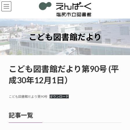
コ
ナ
ン
ビ
テ
ゲ
ン
ー
ツ
シ
へ
ョ
こども図書館だより
ス
ン
キ
に
ッ
移
プ
動
こども図書館だより第90号 (平
成30年12月1日）
こども図書館だより第90号
ダウンロード
記事一覧