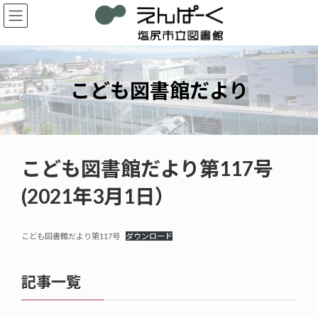
コ
ナ
ン
ビ
テ
ゲ
ン
ー
ツ
シ
へ
ョ
こども図書館だより
ス
ン
キ
に
ッ
移
プ
動
こども図書館だより第117号
(2021年3月1日）
こども図書館だより第117号
ダウンロード
記事一覧