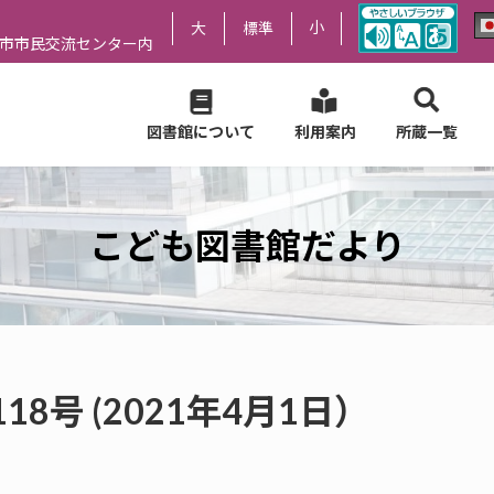
小
大
標準
尻市市民交流センター内
図書館について
利用案内
所蔵一覧
こども図書館だより
8号 (2021年4月1日）