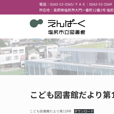
コ
ナ
電話：0263-53-3365/ ＦＡＸ：0263-53-3369
ン
ビ
所在地：長野県塩尻市大門一番町12番2号 塩
テ
ゲ
ン
ー
ツ
シ
へ
ョ
ス
ン
キ
に
ッ
移
プ
動
こども図書館だより第11
こども図書館だより第118号
ダウンロード