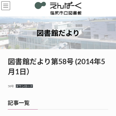
コ
ナ
ン
ビ
テ
ゲ
ン
ー
ツ
シ
へ
ョ
図書館だより
ス
ン
キ
に
ッ
移
プ
動
図書館だより第58号 (2014年5
月1日）
58号
ダウンロード
記事一覧