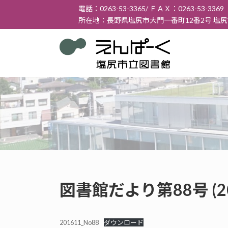
コ
ナ
電話：0263-53-3365/ ＦＡＸ：0263-53-3369
ン
ビ
所在地：長野県塩尻市大門一番町12番2号 塩
テ
ゲ
ン
ー
ツ
シ
へ
ョ
ス
ン
キ
に
ッ
移
プ
動
図書館だより第88号 (2
201611_No88
ダウンロード