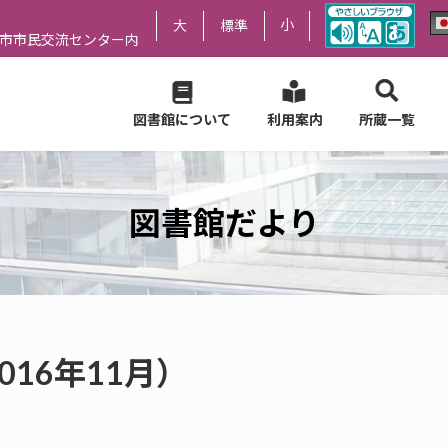
小
大
標準
尻市市民交流センター内
図書館について
利用案内
所蔵一覧
図書館だより
016年11月）