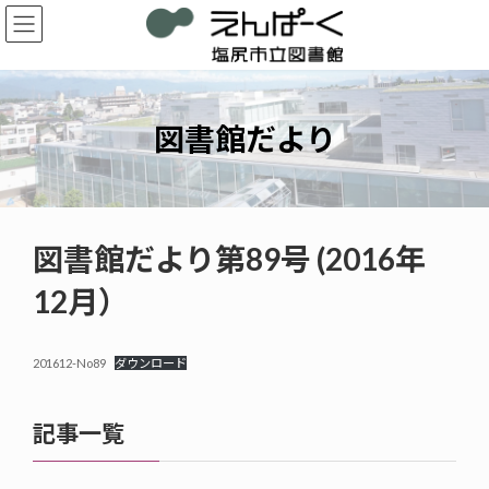
コ
ナ
ン
ビ
テ
ゲ
ン
ー
ツ
シ
へ
ョ
図書館だより
ス
ン
キ
に
ッ
移
プ
動
図書館だより第89号 (2016年
12月）
201612-No89
ダウンロード
記事一覧