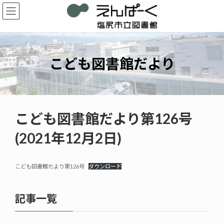
コ
ナ
ン
ビ
テ
ゲ
ン
ー
ツ
シ
へ
ョ
こども図書館だより
ス
ン
キ
に
ッ
移
プ
動
こども図書館だより第126号
(2021年12月2日)
こども図書館だより第126号
ダウンロード
記事一覧