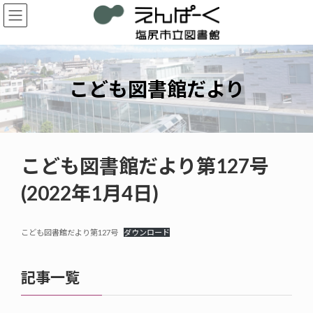
コ
ナ
ン
ビ
テ
ゲ
ン
ー
ツ
シ
へ
ョ
こども図書館だより
ス
ン
キ
に
ッ
移
プ
動
こども図書館だより第127号
(2022年1月4日)
こども図書館だより第127号
ダウンロード
記事一覧