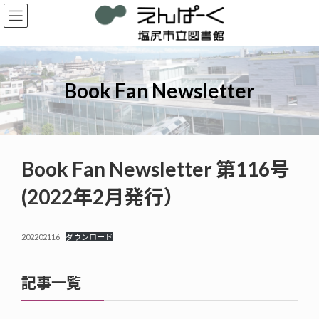
コ
ナ
ン
ビ
テ
ゲ
ン
ー
ツ
シ
へ
ョ
Book Fan Newsletter
ス
ン
キ
に
ッ
移
プ
動
Book Fan Newsletter 第116号
(2022年2月発行）
202202116
ダウンロード
記事一覧