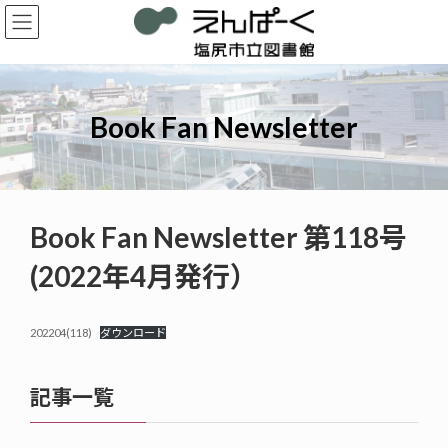
コ
ナ
ン
ビ
テ
ゲ
ン
ー
ツ
シ
へ
ョ
Book Fan Newsletter
ス
ン
キ
に
ッ
移
プ
動
Book Fan Newsletter 第118号
(2022年4月発行）
202204(118)
ダウンロード
記事一覧