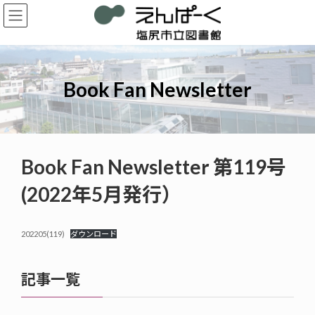
コ
ナ
ン
ビ
テ
ゲ
ン
ー
ツ
シ
へ
ョ
Book Fan Newsletter
ス
ン
キ
に
ッ
移
プ
動
Book Fan Newsletter 第119号
(2022年5月発行）
202205(119)
ダウンロード
記事一覧