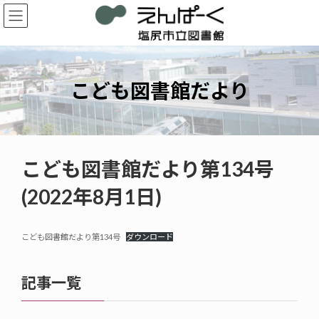
コ
ナ
ン
ビ
テ
ゲ
ン
ー
ツ
シ
へ
ョ
こども図書館だより
ス
ン
キ
に
ッ
移
プ
動
こども図書館だより第134号
(2022年8月1日)
こども図書館だより第134号
ダウンロード
記事一覧