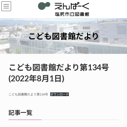
コ
ナ
ン
ビ
テ
ゲ
ン
ー
ツ
シ
へ
ョ
こども図書館だより
ス
ン
キ
に
ッ
移
プ
動
こども図書館だより第134号
(2022年8月1日)
こども図書館だより第134号
ダウンロード
記事一覧