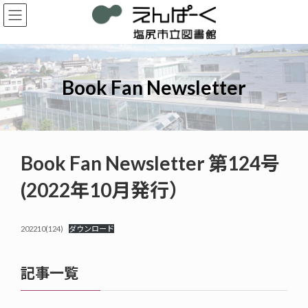
コ
ナ
ン
ビ
テ
ゲ
ン
ー
ツ
シ
へ
ョ
Book Fan Newsletter
ス
ン
キ
に
ッ
移
プ
動
Book Fan Newsletter 第124号
(2022年10月発行）
202210(124)
ダウンロード
記事一覧