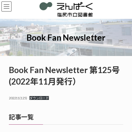
コ
ナ
ン
ビ
テ
ゲ
ン
ー
ツ
シ
へ
ョ
Book Fan Newsletter
ス
ン
キ
に
ッ
移
プ
動
Book Fan Newsletter 第125号
(2022年11月発行）
202211(125)
ダウンロード
記事一覧