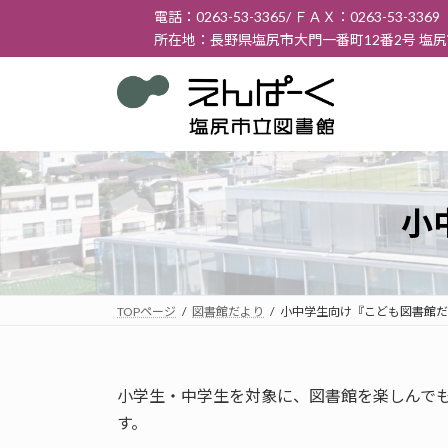
コ
ナ
電話：0263-53-3365/ ＦＡＸ：0263-53-3369
ン
ビ
所在地：長野県塩尻市大門一番町12番2号 塩
テ
ゲ
ン
ー
ツ
シ
へ
ョ
ス
ン
キ
に
ッ
移
小
プ
動
TOPページ
図書館だより
小中学生向け『こども図書館だ
小学生・中学生を対象に、図書館を楽しんで
す。