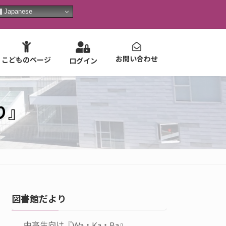
Japanese
お問い合わせ
こどものページ
ログイン
り』
図書館だより
中高生向け『Wa・Ka・Ba』