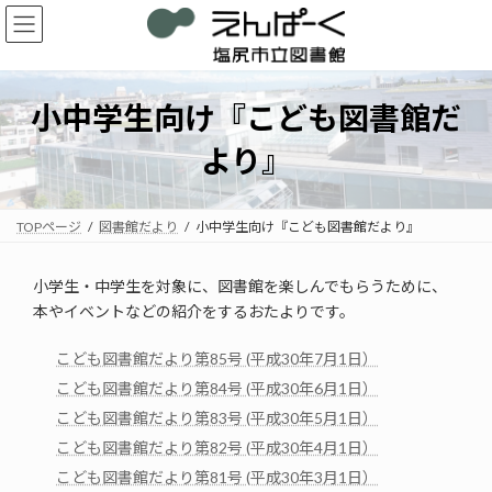
コ
ナ
ン
ビ
テ
ゲ
ン
ー
ツ
シ
小中学生向け『こども図書館だ
へ
ョ
ス
ン
より』
キ
に
ッ
移
プ
動
TOPページ
図書館だより
小中学生向け『こども図書館だより』
小学生・中学生を対象に、図書館を楽しんでもらうために、
本やイベントなどの紹介をするおたよりです。
こども図書館だより第85号 (平成30年7月1日）
こども図書館だより第84号 (平成30年6月1日）
こども図書館だより第83号 (平成30年5月1日）
こども図書館だより第82号 (平成30年4月1日）
こども図書館だより第81号 (平成30年3月1日）