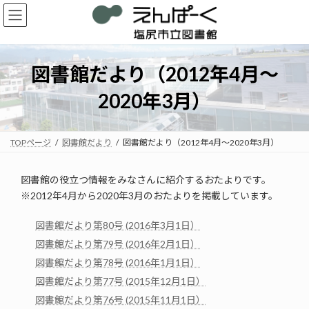
コ
ナ
ン
ビ
テ
ゲ
ン
ー
ツ
シ
図書館だより（2012年4月～
へ
ョ
ス
ン
2020年3月）
キ
に
ッ
移
プ
動
TOPページ
図書館だより
図書館だより（2012年4月～2020年3月）
図書館の役立つ情報をみなさんに紹介するおたよりです。
※2012年4月から2020年3月のおたよりを掲載しています。
図書館だより第80号 (2016年3月1日）
図書館だより第79号 (2016年2月1日）
図書館だより第78号 (2016年1月1日）
図書館だより第77号 (2015年12月1日）
図書館だより第76号 (2015年11月1日）