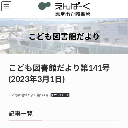
コ
ナ
ン
ビ
テ
ゲ
ン
ー
ツ
シ
へ
ョ
こども図書館だより
ス
ン
キ
に
ッ
移
プ
動
こども図書館だより第141号
(2023年3月1日)
こども図書館だより第141号
ダウンロード
記事一覧