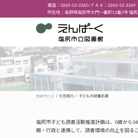
コ
ナ
電話：0263-53-3365/ ＦＡＸ：0263-53-3369
ン
ビ
所在地：長野県塩尻市大門一番町12番2号 塩
テ
ゲ
ン
ー
ツ
シ
へ
ョ
ス
ン
キ
に
ッ
移
プ
動
TOPページ
利用案内
子どもの読書応援
塩尻市子ども読書活動推進計画は、0歳から1
館・行政と連携して、読書環境の向上を図る