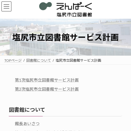
コ
ナ
ン
ビ
テ
ゲ
ン
ー
ツ
シ
へ
ョ
塩尻市立図書館サービス計画
ス
ン
キ
に
ッ
移
プ
動
TOPページ
図書館について
塩尻市立図書館サービス計画
第1次塩尻市立図書館サービス計画
第2次塩尻市立図書館サービス計画
図書館について
館長あいさつ