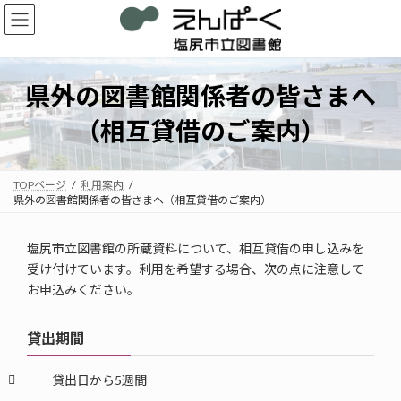
コ
ナ
ン
ビ
テ
ゲ
ン
ー
ツ
シ
県外の図書館関係者の皆さまへ
へ
ョ
ス
ン
（相互貸借のご案内）
キ
に
ッ
移
プ
動
TOPページ
利用案内
県外の図書館関係者の皆さまへ（相互貸借のご案内）
塩尻市立図書館の所蔵資料について、相互貸借の申し込みを
受け付けています。利用を希望する場合、次の点に注意して
お申込みください。
貸出期間
貸出日から5週間