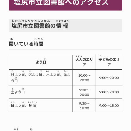
塩尻市立図書館
へのアクセス
しおじりしりつとしょかん
じょうほう
塩尻市立図書館
の
情報
あ
じかん
開
いている
時間
おとな
こ
大人
のエリ
子
どものエリ
び
よう
日
ア
ア
げつ
び
か
び
もく
び
きん
月
よう
日
、
火
よう
日
、
木
よう
日
、
金
よ
10:00～
9:00～20:00
び
20:00
う
日
ど
び
9:30～
土
よう
日
9:00～20:00
20:00
にち
び
しょくじつ
9:30～
日
よう
日
、
祝日
9:00～18:00
18:00
やす
ひ