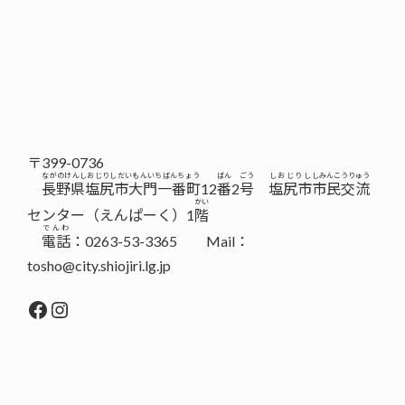
〒399-0736
ながのけんしおじりしだいもんいちばんちょう
ばん
ごう
しおじりし
しみんこうりゅう
長野県塩尻市大門一番町
12
番
2
号
塩尻市
市民交流
かい
センター（えんぱーく）1
階
でんわ
電話
：0263-53-3365 Mail：
tosho@city.shiojiri.lg.jp
Facebook
Instagram