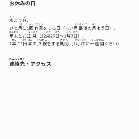
お
休
みの
日
すい
び
水
よう
日
、
つき
かい
さぎょう
ひ
つき
さいご
げつ
び
ひと
月
に1
回
作業
をする
日
（まい
月
最後
の
月
よう
日
）、
ねんまつ
しょうがつ
がつ
にち
がつ
にち
年末
とお
正月
（12
月
29
日
～1
月
3
日
）、
ねん
かい
ほん
てんけいん
きかん
がつちゅう
いっしゅうかん
1
年
に1
回
本
の
点検
をする
期間
（1
月中
に
一週間
くらい）
れんらくさき
連絡先
・アクセス