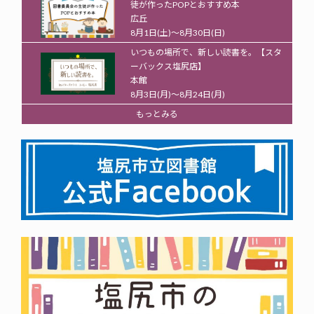
徒が作ったPOPとおすすめ本
広丘
8月1日(土)～8月30日(日)
いつもの場所で、新しい読書を。【スタ
ーバックス塩尻店】
本館
8月3日(月)～8月24日(月)
もっとみる