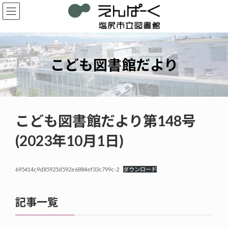
コ
ナ
ン
ビ
テ
ゲ
ン
ー
ツ
シ
へ
ョ
こども図書館だより
ス
ン
キ
に
ッ
移
プ
動
こども図書館だより第148号
(2023年10月1日)
695414c9d85925d592e6884ef33c799c-2
ダウンロード
記事一覧