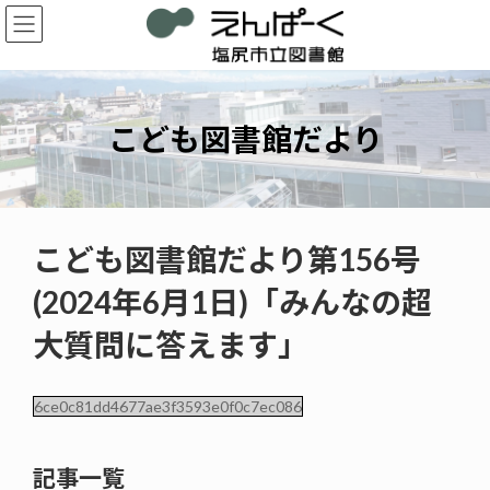
コ
ナ
ン
ビ
テ
ゲ
ン
ー
ツ
シ
へ
ョ
こども図書館だより
ス
ン
キ
に
ッ
移
プ
動
こども図書館だより第156号
(2024年6月1日)「みんなの超
大質問に答えます」
6ce0c81dd4677ae3f3593e0f0c7ec086
記事一覧