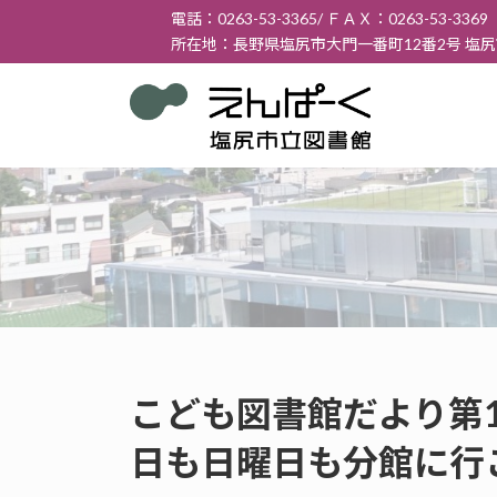
コ
ナ
電話：0263-53-3365/ ＦＡＸ：0263-53-3369
ン
ビ
所在地：長野県塩尻市大門一番町12番2号 塩
テ
ゲ
ン
ー
ツ
シ
へ
ョ
ス
ン
キ
に
ッ
移
プ
動
こども図書館だより第15
日も日曜日も分館に行