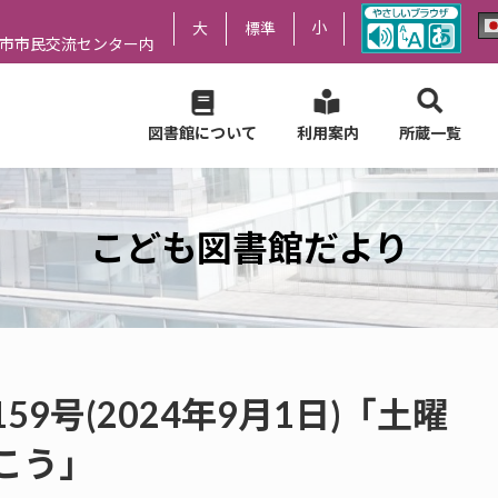
小
大
標準
尻市市民交流センター内
図書館について
利用案内
所蔵一覧
こども図書館だより
9号(2024年9月1日)「土曜
こう」