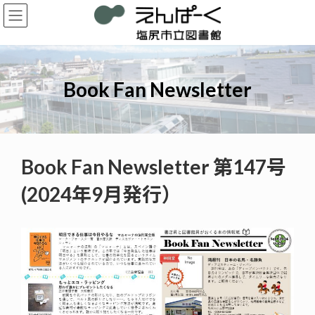
コ
ナ
ン
ビ
テ
ゲ
ン
ー
ツ
シ
へ
ョ
Book Fan Newsletter
ス
ン
キ
に
ッ
移
プ
動
Book Fan Newsletter 第147号
(2024年9月発行）