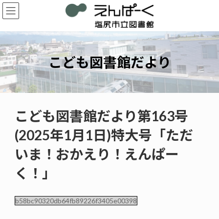
コ
ナ
ン
ビ
テ
ゲ
ン
ー
ツ
シ
へ
ョ
こども図書館だより
ス
ン
キ
に
ッ
移
プ
動
こども図書館だより第163号
(2025年1月1日)特大号「ただ
いま！おかえり！えんぱー
く！」
b58bc90320db64fb89226f3405e00398