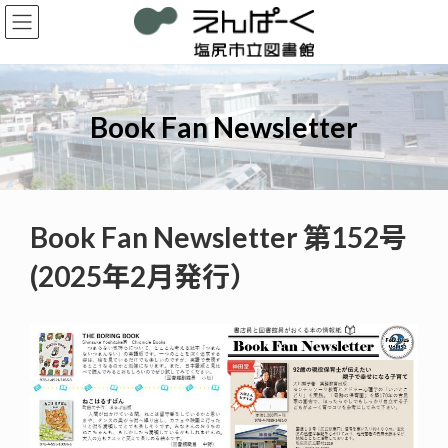
コ
ナ
ン
ビ
テ
ゲ
ン
ー
ツ
シ
へ
ョ
Book Fan Newsletter
ス
ン
キ
に
ッ
移
プ
動
Book Fan Newsletter 第152号
(2025年2月発行）