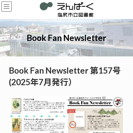
コ
ナ
ン
ビ
テ
ゲ
ン
ー
ツ
シ
へ
ョ
Book Fan Newsletter
ス
ン
キ
に
ッ
移
プ
動
Book Fan Newsletter 第157号
(2025年7月発行）