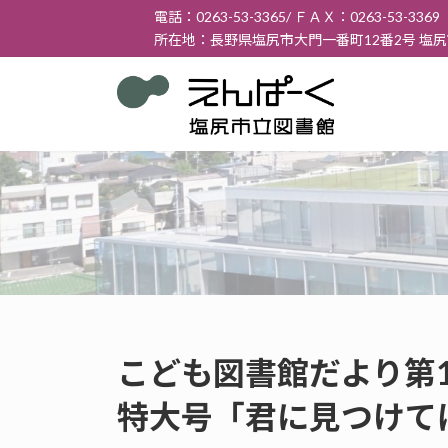
コ
ナ
電話：0263-53-3365/ ＦＡＸ：0263-53-3369
ン
ビ
所在地：長野県塩尻市大門一番町12番2号 塩
テ
ゲ
ン
ー
ツ
シ
へ
ョ
ス
ン
キ
に
ッ
移
プ
動
こども図書館だより第17
特大号「君に見つけて