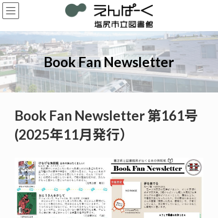
コ
ナ
ン
ビ
テ
ゲ
ン
ー
ツ
シ
へ
ョ
Book Fan Newsletter
ス
ン
キ
に
ッ
移
プ
動
Book Fan Newsletter 第161号
(2025年11月発行）