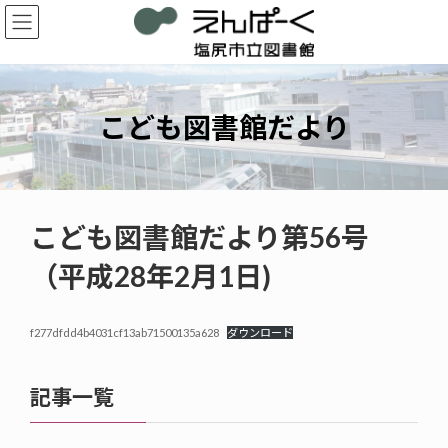
コ
ナ
ン
ビ
テ
ゲ
ン
ー
ツ
シ
へ
ョ
こども図書館だより
ス
ン
キ
に
ッ
移
プ
動
こども図書館だより第56号
（平成28年2月1日)
f277dfdd4b4031cf13ab71500135a628
ダウンロード
記事一覧