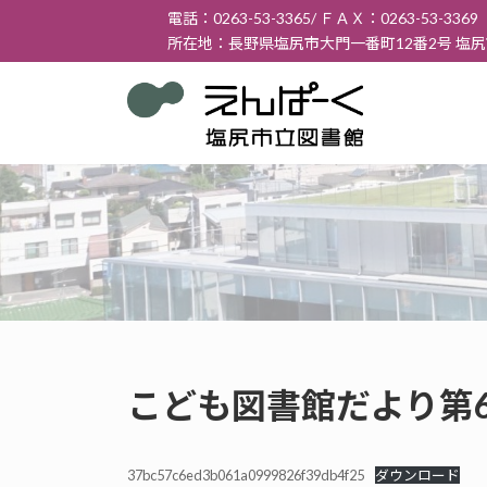
コ
ナ
電話：0263-53-3365/ ＦＡＸ：0263-53-3369
ン
ビ
所在地：長野県塩尻市大門一番町12番2号 塩
テ
ゲ
ン
ー
ツ
シ
へ
ョ
ス
ン
キ
に
ッ
移
プ
動
こども図書館だより第6
37bc57c6ed3b061a0999826f39db4f25
ダウンロード