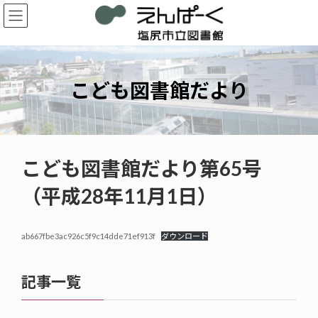
コ
ナ
ン
ビ
テ
ゲ
ン
ー
ツ
シ
へ
ョ
こども図書館だより
ス
ン
キ
に
ッ
移
プ
動
こども図書館だより第65号
（平成28年11月1日）
ab667fbe3ac926c5f9c14dde71ef913f
ダウンロード
記事一覧