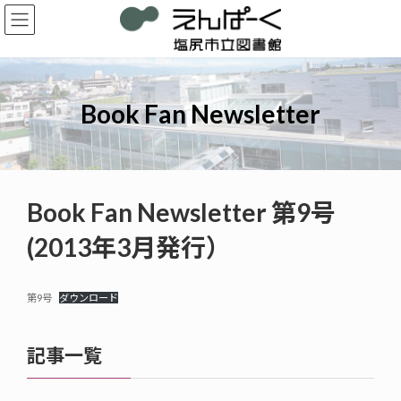
コ
ナ
ン
ビ
テ
ゲ
ン
ー
ツ
シ
へ
ョ
Book Fan Newsletter
ス
ン
キ
に
ッ
移
プ
動
Book Fan Newsletter 第9号
(2013年3月発行）
第9号
ダウンロード
記事一覧