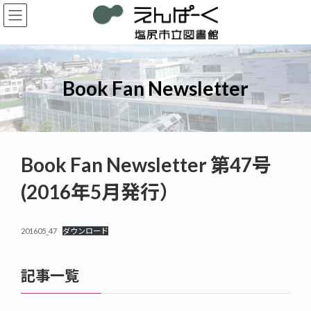
コ
ナ
ン
ビ
テ
ゲ
ン
ー
ツ
シ
へ
ョ
Book Fan Newsletter
ス
ン
キ
に
ッ
移
プ
動
Book Fan Newsletter 第47号
(2016年5月発行）
201605_47
ダウンロード
記事一覧