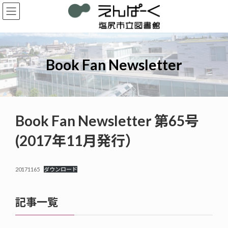
コ
ナ
ン
ビ
テ
ゲ
ン
ー
ツ
シ
へ
ョ
Book Fan Newsletter
ス
ン
キ
に
ッ
移
プ
動
Book Fan Newsletter 第65号
(2017年11月発行）
20171165
ダウンロード
記事一覧