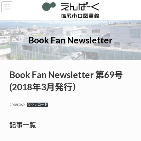
コ
ナ
ン
ビ
テ
ゲ
ン
ー
ツ
シ
へ
ョ
Book Fan Newsletter
ス
ン
キ
に
ッ
移
プ
動
Book Fan Newsletter 第69号
(2018年3月発行）
20180369
ダウンロード
記事一覧