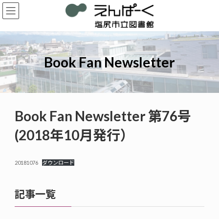
コ
ナ
ン
ビ
テ
ゲ
ン
ー
ツ
シ
へ
ョ
Book Fan Newsletter
ス
ン
キ
に
ッ
移
プ
動
Book Fan Newsletter 第76号
(2018年10月発行）
20181076
ダウンロード
記事一覧