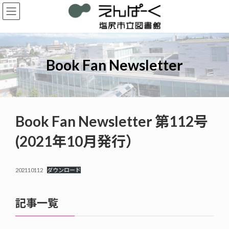
コ
ナ
ン
ビ
テ
ゲ
ン
ー
ツ
シ
へ
ョ
Book Fan Newsletter
ス
ン
キ
に
ッ
移
プ
動
Book Fan Newsletter 第112号
(2021年10月発行）
202110112
ダウンロード
記事一覧