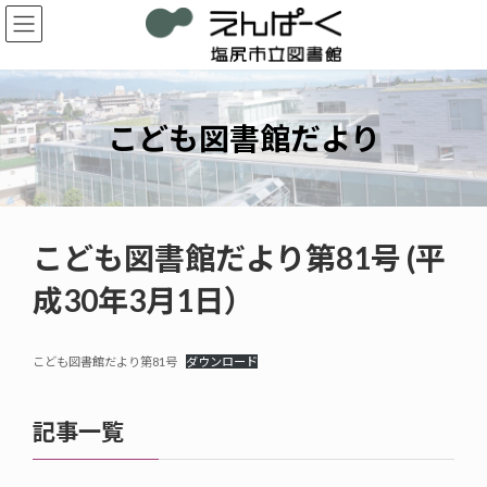
コ
ナ
ン
ビ
テ
ゲ
ン
ー
ツ
シ
へ
ョ
こども図書館だより
ス
ン
キ
に
ッ
移
プ
動
こども図書館だより第81号 (平
成30年3月1日）
こども図書館だより第81号
ダウンロード
記事一覧