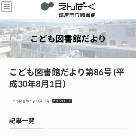
コ
ナ
ン
ビ
テ
ゲ
ン
ー
ツ
シ
へ
ョ
こども図書館だより
ス
ン
キ
に
ッ
移
プ
動
こども図書館だより第86号 (平
成30年8月1日）
こども図書館だより第86号
ダウンロード
記事一覧