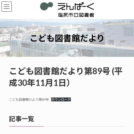
コ
ナ
ン
ビ
テ
ゲ
ン
ー
ツ
シ
へ
ョ
こども図書館だより
ス
ン
キ
に
ッ
移
プ
動
こども図書館だより第89号 (平
成30年11月1日）
こども図書館だより第89号
ダウンロード
記事一覧