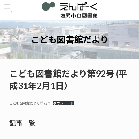
コ
ナ
ン
ビ
テ
ゲ
ン
ー
ツ
シ
へ
ョ
こども図書館だより
ス
ン
キ
に
ッ
移
プ
動
こども図書館だより第92号 (平
成31年2月1日）
こども図書館だより第92号
ダウンロード
記事一覧