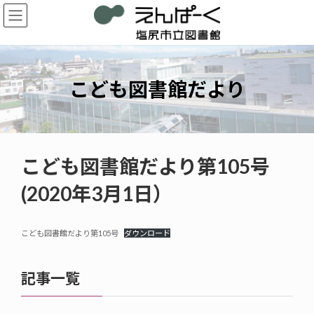
コ
ナ
ン
ビ
テ
ゲ
ン
ー
ツ
シ
へ
ョ
こども図書館だより
ス
ン
キ
に
ッ
移
プ
動
こども図書館だより第105号
(2020年3月1日）
こども図書館だより第105号
ダウンロード
記事一覧