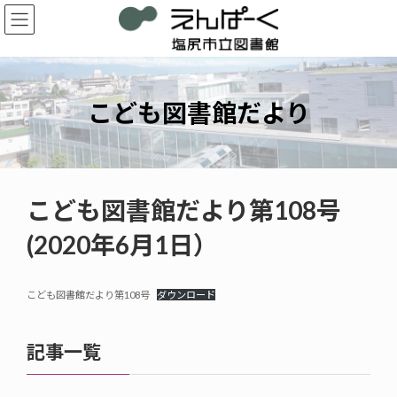
コ
ナ
ン
ビ
テ
ゲ
ン
ー
ツ
シ
へ
ョ
こども図書館だより
ス
ン
キ
に
ッ
移
プ
動
こども図書館だより第108号
(2020年6月1日）
こども図書館だより第108号
ダウンロード
記事一覧